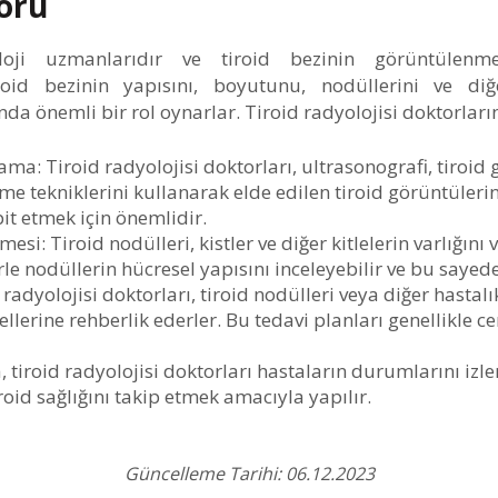
toru
yoloji uzmanlarıdır ve tiroid bezinin görüntülenm
oid bezinin yapısını, boyutunu, nodüllerini ve diğe
nda önemli bir rol oynarlar. Tiroid radyolojisi doktorların
lama:
Tiroid radyolojisi doktorları, ultrasonografi, tiro
 tekniklerini kullanarak elde edilen tiroid görüntülerin
pit etmek için önemlidir.
emesi:
Tiroid nodülleri, kistler ve diğer kitlelerin varlığını 
e nodüllerin hücresel yapısını inceleyebilir ve bu sayede t
radyolojisi doktorları, tiroid nodülleri veya diğer hastal
llerine rehberlik ederler. Bu tedavi planları genellikle c
tiroid radyolojisi doktorları hastaların durumlarını izler 
roid sağlığını takip etmek amacıyla yapılır.
Güncelleme Tarihi: 06.12.2023