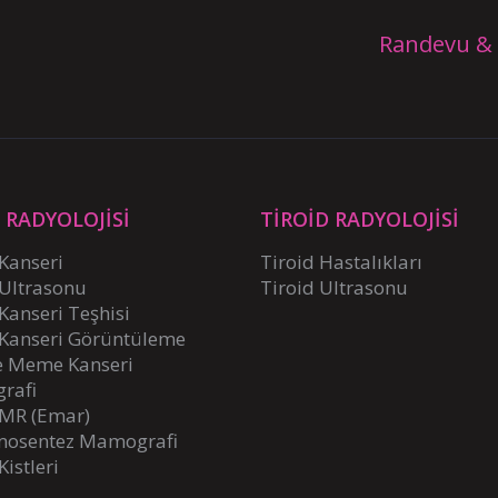
Randevu & 
RADYOLOJİSİ
TİROİD RADYOLOJİSİ
Kanseri
Tiroid Hastalıkları
Ultrasonu
Tiroid Ultrasonu
anseri Teşhisi
anseri Görüntüleme
e Meme Kanseri
rafi
MR (Emar)
mosentez Mamografi
istleri