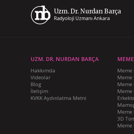
Uzm. Dr. Nurdan Barça
Radyoloji Uzmanı Ankara
UZM. DR. NURDAN BARÇA
MEME 
Hakkımda
Meme 
Videolar
Meme 
Blog
Meme K
İletişim
Meme K
KVKK Aydınlatma Metni
Erkekt
Mamog
Meme 
3D To
Meme K