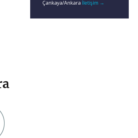
Çankaya/Ankara
İletişim →
ra