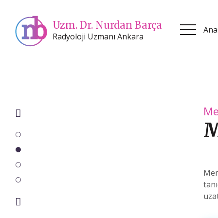
Uzm. Dr. Nurdan Barça
Ana
Radyoloji Uzmanı Ankara
Meme Radyolojisi
Mamografi
Meme kanseri tedavisinin başarısında en öne
tanıdır. Erken tanı ile seyri değiştirilebilir, ted
uzatılabilir. Erken tanıdaki en başarılı yönte