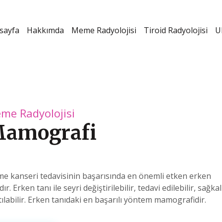
sayfa
Hakkımda
Meme Radyolojisi
Tiroid Radyolojisi
U
mli etken erken
avi edilebilir, sağkalım
m mamografidir.