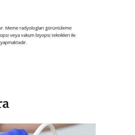
ıdır. Meme radyologları görüntüleme
T
yopsi veya vakum biyopsi teknikleri ile
k
i yapmaktadır.
ra