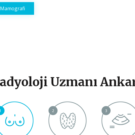
adyoloji Uzmanı Anka
1
2
3